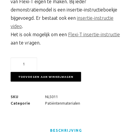
van Flexi-T eigen te maken. Bij ieder
demonstratiemodel is een insertie-instructieboekje
bijgevoegd. Er bestaat ook een
insertie-instructie
video
.
Het is ook mogelijk om een
Flexi-T insertie-instructie
aan te vragen.
Demo-
set
Flexi-
TOEVOEGEN AAN WINKELWAGEN
T
aantal
SKU
NL5011
Categorie
Patiëntenmaterialen
BESCHRIJVING