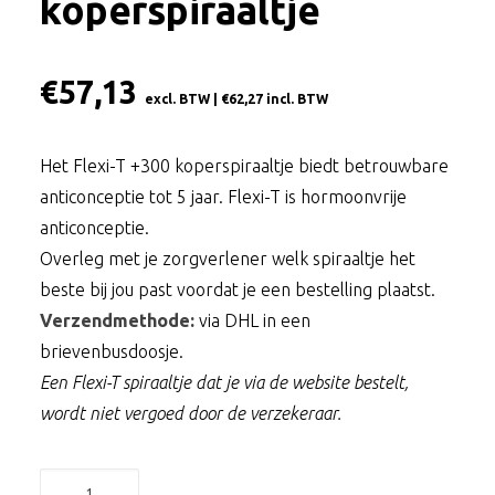
koperspiraaltje
€
57,13
excl. BTW |
€
62,27
incl. BTW
Het Flexi-T +300 koperspiraaltje biedt betrouwbare
anticonceptie tot 5 jaar. Flexi-T is hormoonvrije
anticonceptie.
Overleg met je zorgverlener welk spiraaltje het
beste bij jou past voordat je een bestelling plaatst.
Verzendmethode:
via DHL in een
brievenbusdoosje.
Een Flexi-T spiraaltje dat je via de website bestelt,
wordt niet vergoed door de verzekeraar.
Flexi-