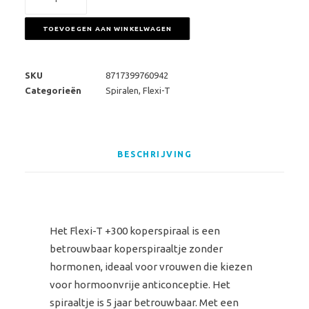
T
+300
TOEVOEGEN AAN WINKELWAGEN
koperspiraaltje
aantal
SKU
8717399760942
Categorieën
Spiralen
,
Flexi-T
BESCHRIJVING
Het Flexi-T +300 koperspiraal is een
betrouwbaar koperspiraaltje zonder
hormonen, ideaal voor vrouwen die kiezen
voor hormoonvrije anticonceptie. Het
spiraaltje is 5 jaar betrouwbaar. Met een