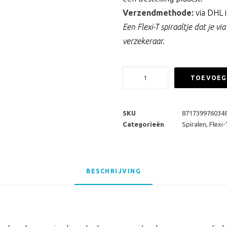
Verzendmethode:
via DHL 
Een Flexi-T spiraaltje dat je v
verzekeraar.
Flexi-
TOEVOEG
T
300
koperspiraaltje
SKU
871739976034
aantal
Categorieën
Spiralen
,
Flexi-
BESCHRIJVING