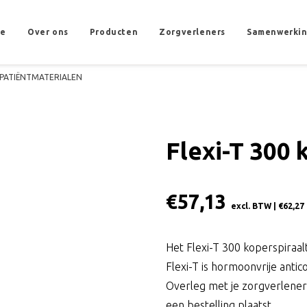
e
Over ons
Producten
Zorgverleners
Samenwerki
PATIËNTMATERIALEN
Flexi-T 300 
€
57,13
excl. BTW |
€
62,27
Het Flexi-T 300 koperspiraalt
Flexi-T is hormoonvrije antic
Overleg met je zorgverlener w
een bestelling plaatst.