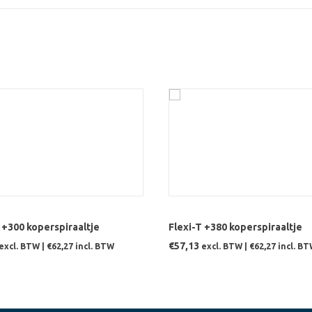
EVOEGEN AAN WINKELWAGEN
TOEVOEGEN AAN WINKELWA
 +300 koperspiraaltje
Flexi-T +380 koperspiraaltje
€
57,13
excl. BTW |
€
62,27
incl. BTW
excl. BTW |
€
62,27
incl. B