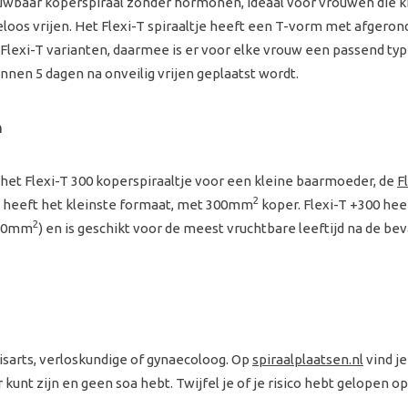
rouwbaar koperspiraal zonder hormonen, ideaal voor vrouwen die 
rgeloos vrijen. Het Flexi-T spiraaltje heeft een T-vorm met afger
Flexi-T varianten, daarmee is er voor elke vrouw een passend type.
innen 5 dagen na onveilig vrijen geplaatst wordt.
n
s: het Flexi-T 300 koperspiraaltje voor een kleine baarmoeder, de
F
2
e heeft het kleinste formaat, met 300mm
koper. Flexi-T +300 he
2
380mm
) en is geschikt voor de meest vruchtbare leeftijd na de beval
uisarts, verloskundige of gynaecoloog. Op
spiraalplaatsen.nl
vind je
 kunt zijn en geen soa hebt. Twijfel je of je risico hebt gelopen 