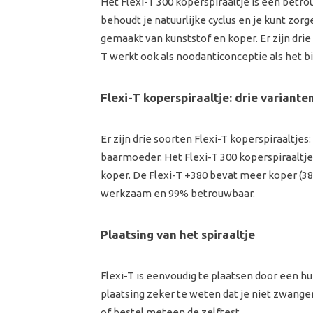
Het Flexi-T 300 koperspiraaltje is een bet
behoudt je natuurlijke cyclus en je kunt zo
gemaakt van kunststof en koper. Er zijn drie 
T werkt ook als
noodanticonceptie
als het b
Flexi-T koperspiraaltje: drie variante
Er zijn drie soorten Flexi-T koperspiraaltje
baarmoeder. Het Flexi-T 300 koperspiraaltj
koper. De Flexi-T +380 bevat meer koper (
werkzaam en 99% betrouwbaar.
Plaatsing van het spiraaltje
Flexi-T is eenvoudig te plaatsen door een h
plaatsing zeker te weten dat je niet zwanger
of bestel meteen de
zelftest
.