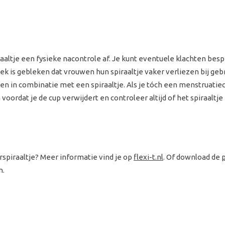
aaltje een fysieke nacontrole af. Je kunt eventuele klachten besp
zoek is gebleken dat vrouwen hun spiraaltje vaker verliezen bij ge
 in combinatie met een spiraaltje. Als je tóch een menstruatiecu
rdat je de cup verwijdert en controleer altijd of het spiraaltje ni
rspiraaltje? Meer informatie vind je op
flexi-t.nl
. Of download de
.