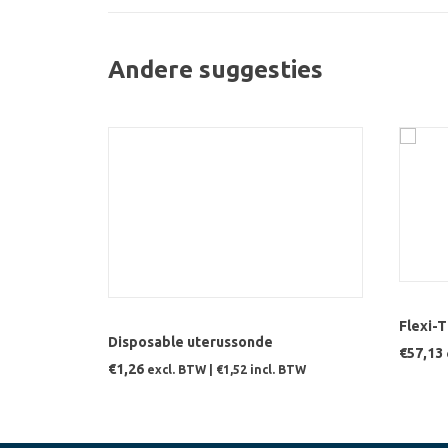
Andere suggesties
TO
TOEVOEGEN AAN WINKELWAGEN
Flexi-T
Disposable uterussonde
€
57,13
€
1,26
excl. BTW |
€
1,52
incl. BTW