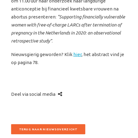
om 11.00 uur haar onderzoek naar langdurige
anticonceptie bij financieel kwetsbare vrouwen na
abortus presenteren:
“Supporting financially vulnerable
women with free-of-charge LARCs after termination of
pregnancy in the Netherlands in 2020: an observational
retrospective study”
.
Nieuwsgierig geworden? Klik
hier
, het abstract vind je
op pagina 78.
Deel via social media
TERUG NAAR NIEUWSOVERZICHT