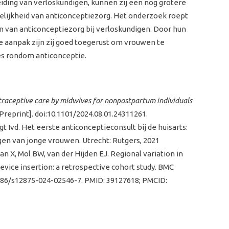
iding van verloskundigen, kunnen zij een nog grotere
kelijkheid van anticonceptiezorg. Het onderzoek roept
 van anticonceptiezorg bij verloskundigen. Door hun
e aanpak zijn zij goed toegerust om vrouwen te
es rondom anticonceptie.
traceptive care by midwives for nonpostpartum individuals
Preprint]. doi:10.1101/2024.08.01.24311261.
gt Ivd. Het eerste anticonceptieconsult bij de huisarts:
en van jonge vrouwen. Utrecht: Rutgers, 2021
n X, Mol BW, van der Hijden EJ.
Regional variation in
device insertion: a retrospective cohort study
. BMC
.1186/s12875-024-02546-7. PMID: 39127618; PMCID: