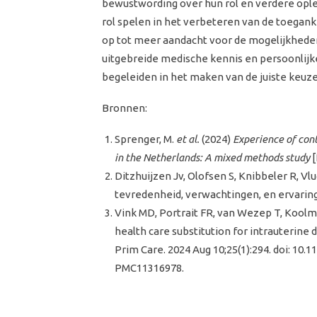
bewustwording over hun rol en verdere ople
rol spelen in het verbeteren van de toegan
op tot meer aandacht voor de mogelijkheden
uitgebreide medische kennis en persoonlijk
begeleiden in het maken van de juiste keuz
Bronnen:
Sprenger, M.
et al.
(2024)
Experience of con
in the Netherlands: A mixed methods study
[
Ditzhuijzen Jv, Olofsen S, Knibbeler R, Vlu
tevredenheid, verwachtingen, en ervaring
Vink MD, Portrait FR, van Wezep T, Koolma
health care substitution for intrauterine 
Prim Care. 2024 Aug 10;25(1):294. doi: 10
PMC11316978.