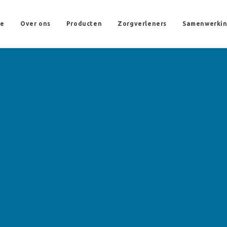
e
Over ons
Producten
Zorgverleners
Samenwerki