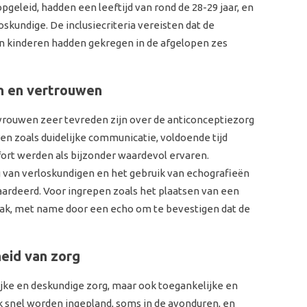
eleid, hadden een leeftijd van rond de 28-29 jaar, en
kundige. De inclusiecriteria vereisten dat de
n kinderen hadden gekregen in de afgelopen zes
en en vertrouwen
 vrouwen zeer tevreden zijn over de anticonceptiezorg
ren zoals duidelijke communicatie, voldoende tijd
fort werden als bijzonder waardevol ervaren.
 van verloskundigen en het gebruik van echografieën
aardeerd. Voor ingrepen zoals het plaatsen van een
mak, met name door een echo om te bevestigen dat de
eid van zorg
ijke en deskundige zorg, maar ook toegankelijke en
 snel worden ingepland, soms in de avonduren, en