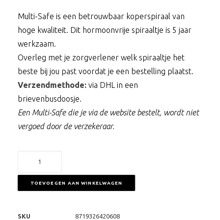
Multi-Safe is een betrouwbaar koperspiraal van
hoge kwaliteit. Dit hormoonvrije spiraaltje is 5 jaar
werkzaam.
Overleg met je zorgverlener welk spiraaltje het
beste bij jou past voordat je een bestelling plaatst.
Verzendmethode:
via DHL in een
brievenbusdoosje.
Een Multi-Safe die je via de website bestelt, wordt niet
vergoed door de verzekeraar.
Multi-
Safe
koperspiraaltje
TOEVOEGEN AAN WINKELWAGEN
aantal
SKU
8719326420608