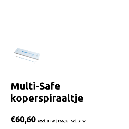
Multi-Safe
koperspiraaltje
€
60,60
excl. BTW |
€
66,05
incl. BTW