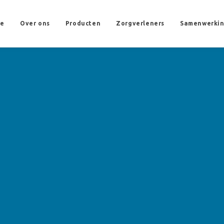
e
Over ons
Producten
Zorgverleners
Samenwerki