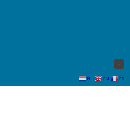
NL
EN
FR