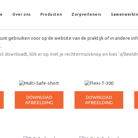
e
Over ons
Producten
Zorgverleners
Samenwerki
kunt gebruiken voor op de website van de praktijk of in andere in
.
t downloadt, klik er op met je rechtermuisknop en kies ‘
afbeeldin
DOWNLOAD
DOWNLOAD
AFBEELDING
AFBEELDING