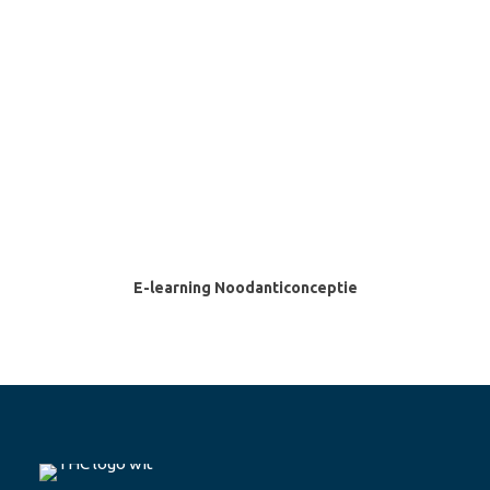
SELECTEER OPTIES
E-learning Noodanticonceptie