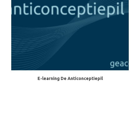
LEES VERDER
E-learning De Anticonceptiepil