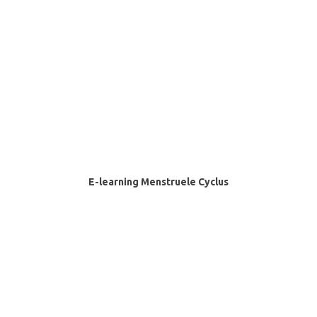
SELECTEER OPTIES
E-learning Menstruele Cyclus